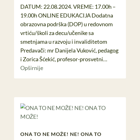
DATUM: 22.08.2024. VREME: 17.00h –
19.00h ONLINE EDUKACIJA Dodatna
obrazovna podrška (DOP) u redovnom
vrtiću/školi za decu/učenike sa
smetnjama u razvoju i invaliditetom
Predavači: mr Danijela Vuković, pedagog
i Zorica Šćekić, profesor-prosvetni…
Opširnije
ONA TO NE MOŽE! NE! ONA TO