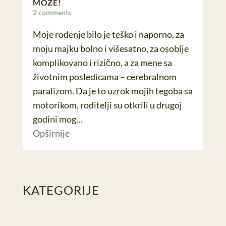
MOŽE!
2 comments
Moje rođenje bilo je teško i naporno, za
moju majku bolno i višesatno, za osoblje
komplikovano i rizično, a za mene sa
životnim posledicama – cerebralnom
paralizom. Da je to uzrok mojih tegoba sa
motorikom, roditelji su otkrili u drugoj
godini mog…
Opširnije
KATEGORIJE