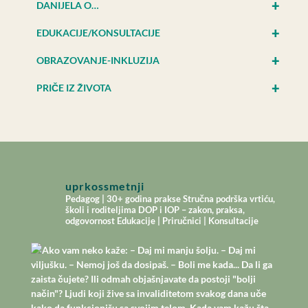
+
DANIJELA O…
+
EDUKACIJE/KONSULTACIJE
+
OBRAZOVANJE-INKLUZIJA
+
PRIČE IZ ŽIVOTA
uprkossmetnji
Pedagog | 30+ godina prakse
Stručna podrška vrtiću,
školi i roditeljima
DOP i IOP – zakon, praksa,
odgovornost
Edukacije | Priručnici | Konsultacije